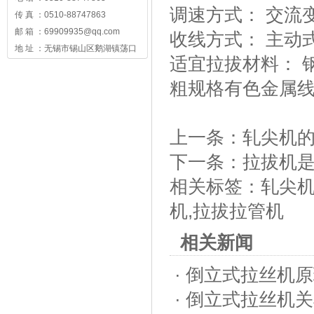
调速方式： 交流
传 真 ：0510-88747863
邮 箱 ：69909935@qq.com
收线方式： 主动
地 址 ：无锡市锡山区鹅湖镇荡口
适宜拉拔材料： 
粗规格有色金属
上一条：
轧尖机
下一条：
拉拔机
相关标签：
轧尖
机
,
拉拔拉管机
相关新闻
·
倒立式拉丝机原
·
倒立式拉丝机关