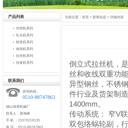
产品列表
当前位置：
首页
>
新闻信息
> 详细内容
对焊机系列
轧头机系列
校直机系列
收线机系列
拉丝机系列
倒立式拉丝机，
拉拔机系列
丝和收线双重功
联系我们
异型钢丝，不锈
咨询热线：
件行业及货架制造
0510-88747863
1400mm。
锡山海唐机械厂
传动系统： 窄V
联系人：唐海峰
手 机 ：15370219135
双包络蜗轮副，
电 话 ：0510-88747863