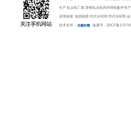
生产:
轧尖机厂家
,
穿模轧尖机
和
对焊机配件
等产
友情链接:
地质勘察
闭式冷却塔
闭式冷却塔
金
技术支持：
备案号：
苏ICP备17074