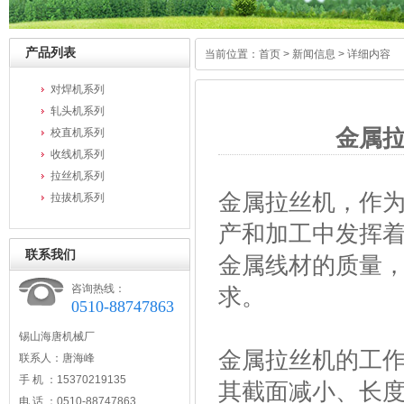
产品列表
当前位置：
首页
>
新闻信息
> 详细内容
对焊机系列
轧头机系列
金属
校直机系列
收线机系列
拉丝机系列
金属拉丝机，作
拉拔机系列
产和加工中发挥
联系我们
金属线材的质量
咨询热线：
求。
0510-88747863
锡山海唐机械厂
金属拉丝机的工
联系人：唐海峰
手 机 ：15370219135
其截面减小、长
电 话 ：0510-88747863