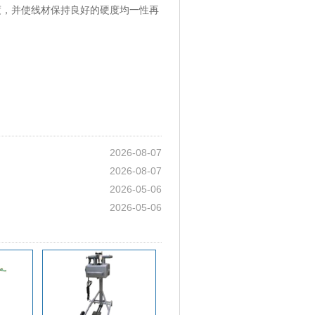
度，并使线材保持良好的硬度均一性再
2026-08-07
2026-08-07
2026-05-06
2026-05-06