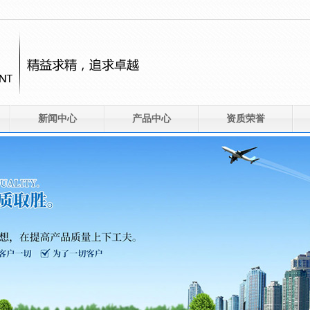
新闻中心
产品中心
资质荣誉