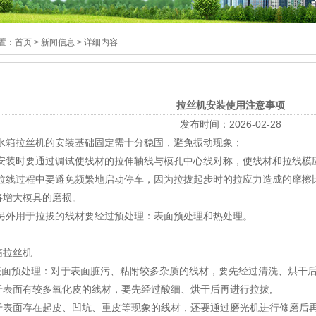
置：
首页
>
新闻信息
> 详细内容
拉丝机安装使用注意事项
发布时间：2026-02-28
1)水箱拉丝机的安装基础固定需十分稳固，避免振动现象；
2)安装时要通过调试使线材的拉伸轴线与模孔中心线对称，使线材和拉线模
3)拉线过程中要避免频繁地启动停车，因为拉拔起步时的拉应力造成的摩
将增大模具的磨损。
4)另外用于拉拔的线材要经过预处理：表面预处理和热处理。
箱拉丝机
.表面预处理：对于表面脏污、粘附较多杂质的线材，要先经过清洗、烘干后
于表面有较多氧化皮的线材，要先经过酸细、烘干后再进行拉拔;
于表面存在起皮、凹坑、重皮等现象的线材，还要通过磨光机进行修磨后再