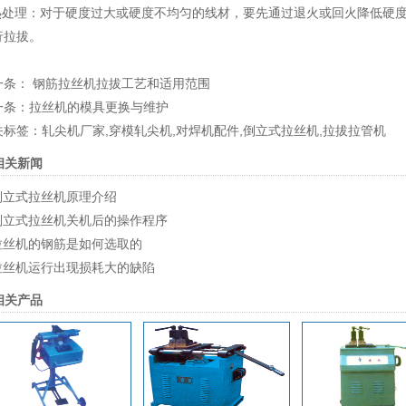
.热处理：对于硬度过大或硬度不均匀的线材，要先通过退火或回火降低硬
行拉拔。
一条：
钢筋拉丝机拉拔工艺和适用范围
一条：
拉丝机的模具更换与维护
关标签：
轧尖机厂家
,
穿模轧尖机
,
对焊机配件
,
倒立式拉丝机
,
拉拔拉管机
相关新闻
倒立式拉丝机原理介绍
倒立式拉丝机关机后的操作程序
拉丝机的钢筋是如何选取的
拉丝机运行出现损耗大的缺陷
相关产品