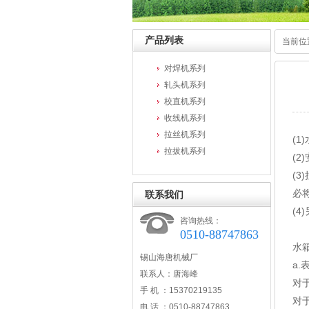
产品列表
当前位
对焊机系列
轧头机系列
校直机系列
收线机系列
拉丝机系列
(
拉拔机系列
(
(
必
联系我们
(
咨询热线：
0510-88747863
水
锡山海唐机械厂
a
联系人：唐海峰
对
手 机 ：15370219135
对
电 话 ：0510-88747863