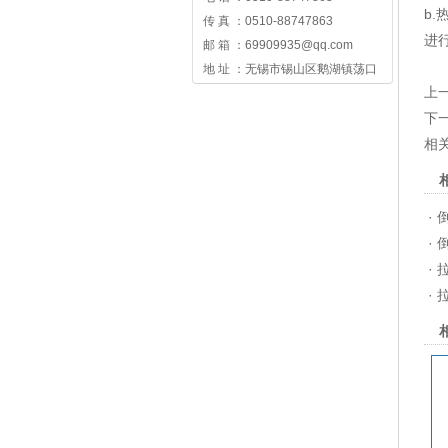
b
传 真 ：0510-88747863
进
邮 箱 ：69909935@qq.com
地 址 ：无锡市锡山区鹅湖镇荡口
上
下
相
·
·
·
·