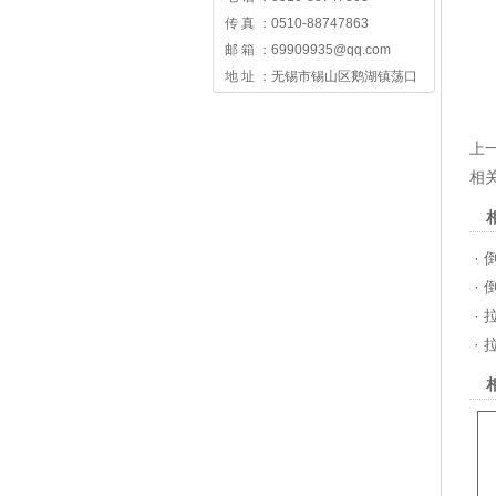
传 真 ：0510-88747863
邮 箱 ：69909935@qq.com
地 址 ：无锡市锡山区鹅湖镇荡口
上一
相
·
·
·
·