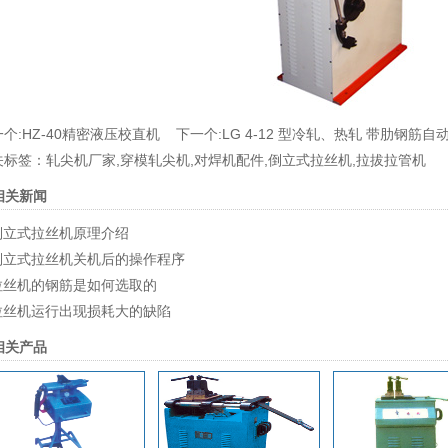
个:
HZ-40精密液压校直机
下一个:
LG 4-12 型冷轧、热轧 带肋钢筋
关标签：
轧尖机厂家
,
穿模轧尖机
,
对焊机配件
,
倒立式拉丝机
,
拉拔拉管机
相关新闻
倒立式拉丝机原理介绍
倒立式拉丝机关机后的操作程序
拉丝机的钢筋是如何选取的
拉丝机运行出现损耗大的缺陷
相关产品