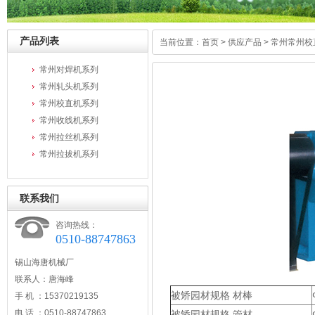
产品列表
当前位置：
首页
>
供应产品
>
常州常州校
常州对焊机系列
常州轧头机系列
常州校直机系列
常州收线机系列
常州拉丝机系列
常州拉拔机系列
联系我们
咨询热线：
0510-88747863
锡山海唐机械厂
联系人：唐海峰
被矫园材规格 材棒
手 机 ：15370219135
电 话 ：0510-88747863
被矫园材规格 管材