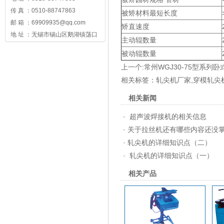
传 真 ：0510-88747863
被矫材料最短长度
邮 箱 ：69909935@qq.com
矫直速度
地 址 ：无锡市锡山区鹅湖镇荡口
主动辊数量
被动辊数量
上一个:
常州WGJ30-75型系列
相关标签：
轧尖机厂家
,
穿模轧尖
相关新闻
·
超声波焊接机的相关信息
·
关于拉丝机还有哪些内容还没
·
轧尖机的详细知识点（二）
·
轧尖机的详细知识点（一）
相关产品