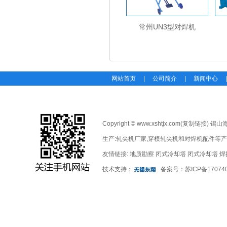
常州UN3型对焊机
网站首页
|
公司简介
|
新闻中心
Copyright © www.xshtjx.com(
复制链接
) 锡
生产:
轧尖机厂家
,
穿模轧尖机
和
对焊机配件
等产
友情链接:
地质勘察
闭式冷却塔
闭式冷却塔
焊
技术支持：
备案号：
苏ICP备17074