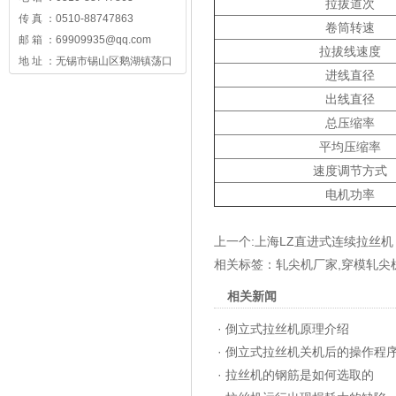
拉拔道次
传 真 ：0510-88747863
卷筒转速
邮 箱 ：69909935@qq.com
拉拔线速度
地 址 ：无锡市锡山区鹅湖镇荡口
进线直径
出线直径
总压缩率
平均压缩率
速度调节方式
电机功率
上一个:
上海LZ直进式连续拉丝机
相关标签：
轧尖机厂家
,
穿模轧尖
相关新闻
·
倒立式拉丝机原理介绍
·
倒立式拉丝机关机后的操作程
·
拉丝机的钢筋是如何选取的