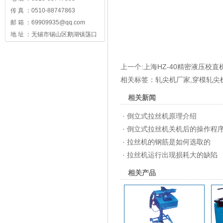
传 真 ：0510-88747863
邮 箱 ：69909935@qq.com
地 址 ：无锡市锡山区鹅湖镇荡口
上一个:
上海HZ-40精密液压校直
相关标签：
轧尖机厂家
,
穿模轧尖
相关新闻
·
倒立式拉丝机原理介绍
·
倒立式拉丝机关机后的操作程
·
拉丝机的钢筋是如何选取的
·
拉丝机运行出现损耗大的缺陷
相关产品