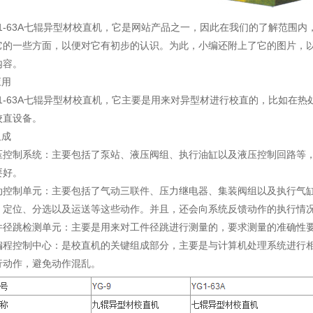
G1-63A七辊异型材校直机，它是网站产品之一，因此在我们的了解范围
它的一些方面，以便对它有初步的认识。为此，小编还附上了它的图片，
内容。
应用
G1-63A七辊异型材校直机，它主要是用来对异型材进行校直的，比如在
校直设备。
组成
压控制系统：主要包括了泵站、液压阀组、执行油缸以及液压控制回路等
要好。
动控制单元：主要包括了气动三联件、压力继电器、集装阀组以及执行气
、定位、分选以及运送等这些动作。并且，还会向系统反馈动作的执行情
件径跳检测单元：主要是用来对工件径跳进行测量的，要求测量的准确性
编程控制中心：是校直机的关键组成部分，主要是与计算机处理系统进行
行动作，避免动作混乱。