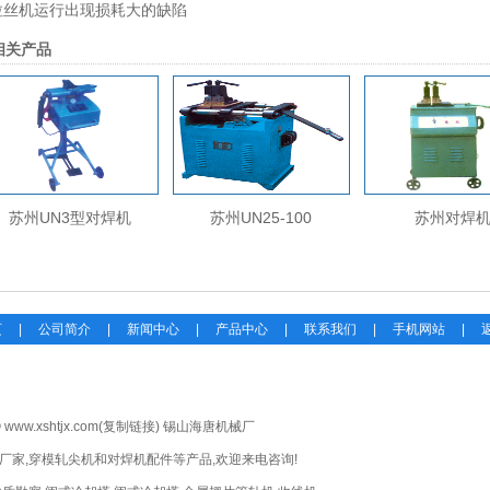
拉丝机运行出现损耗大的缺陷
相关产品
苏州UN3型对焊机
苏州UN25-100
苏州对焊
页
|
公司简介
|
新闻中心
|
产品中心
|
联系我们
|
手机网站
|
© www.xshtjx.com(
复制链接
) 锡山海唐机械厂
厂家
,
穿模轧尖机
和
对焊机配件
等产品,欢迎来电咨询!