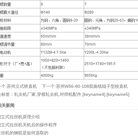
个:
苏州立式矫直机
下一个:
苏州W56-80-108双曲线辊子型校直机
关标签：
轧尖机厂家
,
穿模轧尖机
,
对焊机配件
,
[keyname4]
,
[keyname5]
相关新闻
倒立式拉丝机原理介绍
倒立式拉丝机关机后的操作程序
拉丝机的钢筋是如何选取的