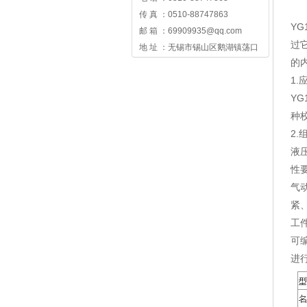
传 真 ：0510-88747863
Y
邮 箱 ：69909935@qq.com
过
地 址 ：无锡市锡山区鹅湖镇荡口
的
1.
Y
种
2.
液
性
气
紧
工
可
进