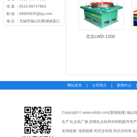
传 真 ：0510-88747863
邮 箱 ：69909935@qq.com
地 址 ：无锡市锡山区鹅湖镇荡口
北京LWD-1200
网站首页
|
公司简介
|
新闻中心
Copyright © www.xshtjx.com(
复制链接
) 锡
生产:
轧尖机厂家
,
穿模轧尖机
和
对焊机配件
等产
友情链接:
地质勘察
闭式冷却塔
闭式冷却塔
金