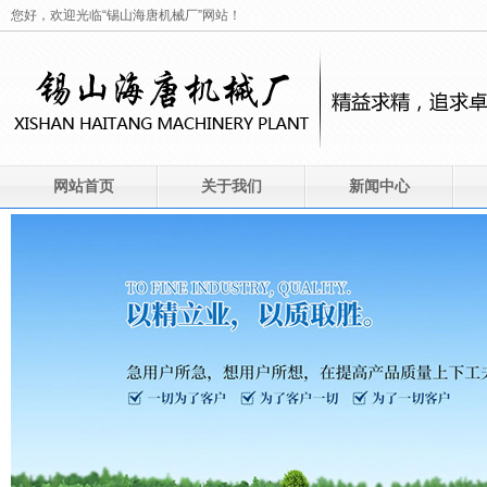
您好，欢迎光临“锡山海唐机械厂”网站！
网站首页
关于我们
新闻中心