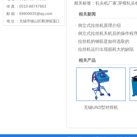
相关标签：
轧尖机厂家
,
穿模轧尖
传 真 ：0510-88747863
邮 箱 ：69909935@qq.com
相关新闻
地 址 ：无锡市锡山区鹅湖镇荡口
·
倒立式拉丝机原理介绍
·
倒立式拉丝机关机后的操作程
·
拉丝机的钢筋是如何选取的
·
拉丝机运行出现损耗大的缺陷
相关产品
无锡UN3型对焊机