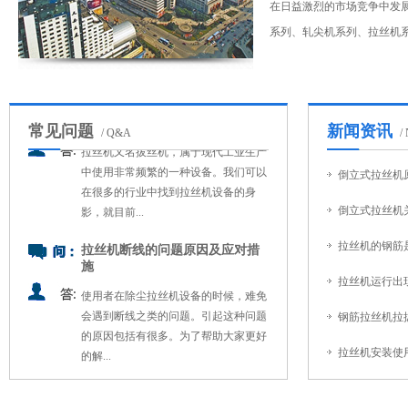
在日益激烈的市场竞争中发
于工作人员也有一定的要求。通常情况
下，该设备的操作人员必须要持有该设
系列、轧尖机系列、拉丝机系列
备的操作资格证，无证人...
高速拉丝机的装置概况及周保养
要求
常见问题
新闻资讯
/ Q&A
/
拉丝机又名拔丝机，属于现代工业生产
中使用非常频繁的一种设备。我们可以
在很多的行业中找到拉丝机设备的身
倒立式拉丝机
影，就目前...
倒立式拉丝机
拉丝机断线的问题原因及应对措
拉丝机的钢筋
施
使用者在除尘拉丝机设备的时候，难免
拉丝机运行出
会遇到断线之类的问题。引起这种问题
钢筋拉丝机拉
的原因包括有很多。为了帮助大家更好
的解...
拉丝机安装使
拉丝机拉丝产品表面质量不合格
原因