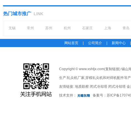
拉丝机在拉丝过程中，所拉拔线材的表
面有时候会出现不合格的问题。在实际
热门城市推广
LINK
操作中，我们需要根据具体的情况来选
择应对...
无锡
常州
苏州
杭州
石家庄
上海
青岛
拉丝机工作人员的上岗要求及操
作要求
网站首页
|
公司简介
|
新闻中心
当我们选定了一款拉丝机设备之后，对
于工作人员也有一定的要求。通常情况
下，该设备的操作人员必须要持有该设
Copyright © www.xshtjx.com(
复制链接
) 锡
备的操作资格证，无证人...
生产:
轧尖机厂家
,
穿模轧尖机
和
对焊机配件
等产
高速拉丝机的装置概况及周保养
友情链接:
地质勘察
闭式冷却塔
闭式冷却塔
金
要求
技术支持：
备案号：
苏ICP备17074
拉丝机又名拔丝机，属于现代工业生产
中使用非常频繁的一种设备。我们可以
在很多的行业中找到拉丝机设备的身
影，就目前...
拉丝机断线的问题原因及应对措