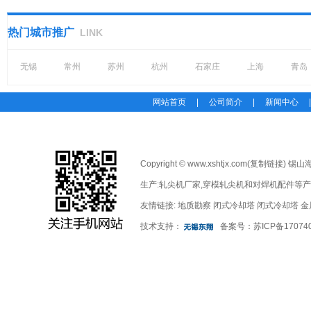
拉丝机在拉丝过程中，所拉拔线材的表
面有时候会出现不合格的问题。在实际
热门城市推广
LINK
操作中，我们需要根据具体的情况来选
择应对...
无锡
常州
苏州
杭州
石家庄
上海
青岛
拉丝机工作人员的上岗要求及操
作要求
网站首页
|
公司简介
|
新闻中心
当我们选定了一款拉丝机设备之后，对
于工作人员也有一定的要求。通常情况
下，该设备的操作人员必须要持有该设
备的操作资格证，无证人...
Copyright © www.xshtjx.com(
复制链接
) 锡
生产:
轧尖机厂家
,
穿模轧尖机
和
对焊机配件
等产
高速拉丝机的装置概况及周保养
要求
友情链接:
地质勘察
闭式冷却塔
闭式冷却塔
金
拉丝机又名拔丝机，属于现代工业生产
技术支持：
备案号：
苏ICP备17074
中使用非常频繁的一种设备。我们可以
在很多的行业中找到拉丝机设备的身
影，就目前...
拉丝机断线的问题原因及应对措