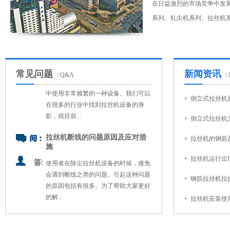
于工作人员也有一定的要求。通常情况
在日益激烈的市场竞争中发
下，该设备的操作人员必须要持有该设
系列、轧尖机系列、拉丝机系列
备的操作资格证，无证人...
高速拉丝机的装置概况及周保养
要求
常见问题
拉丝机又名拔丝机，属于现代工业生产
新闻资讯
/ Q&A
/
中使用非常频繁的一种设备。我们可以
在很多的行业中找到拉丝机设备的身
倒立式拉丝机
影，就目前...
倒立式拉丝机
拉丝机断线的问题原因及应对措
施
拉丝机的钢筋
使用者在除尘拉丝机设备的时候，难免
拉丝机运行出
会遇到断线之类的问题。引起这种问题
的原因包括有很多。为了帮助大家更好
钢筋拉丝机拉
的解...
拉丝机安装使
拉丝机拉丝产品表面质量不合格
原因